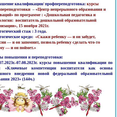
шение квалификации/ профпереподготовка:
курсы
переподготовки – «Центр непрерывного образования и
ваций» по программе : «Дошкольная педагогика и
ология: воспитатель дошкольной образовательной
низации», 15 ноября 2021г.
гогический стаж : 3 года
.
гогическое кредо:
«Скажи ребенку — и он забудет,
сни — и он запомнит, позволь ребенку сделать что-то
му — и он поймет.»
ы повышения и переподготовки:
.07.2023г.-07.08.2023г. курсы повышения квалификации по
е: «Ключевые компетенции воспитателя как основа
шного внедрения новой федеральной образовательной
ния 2023» (144ч.)