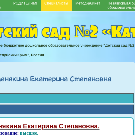
РОДИТЕЛЯМ!
Специалисты
Методкабинет
Независимая оц
и
образовательны
тский сад №2 «К
е бюджетное дошкольное образовательное учреждение "Детский сад №2
еспублики Крым", Россия
енякина Екатерина Степановна
някина Екатерина Степановна.
зование:
высшее.