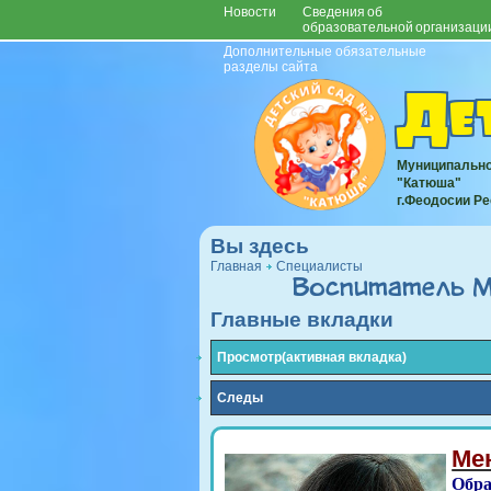
Новости
Сведения об
образовательной организаци
Дополнительные обязательные
разделы сайта
Де
Муниципально
"Катюша"
г.Феодосии Р
Вы здесь
Главная
Специалисты
Воспитатель М
Главные вкладки
Просмотр
(активная вкладка)
Следы
Ме
Обра