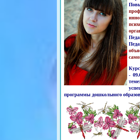
Повы
проф
инно
псих
орга
Педа
Педа
объя
само
Курс
- 09
тем
успе
программы дошкольного образова