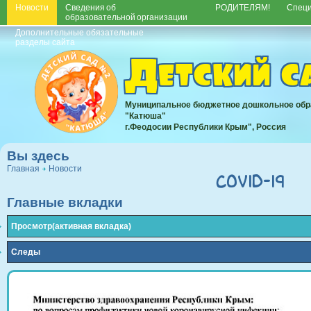
Новости
Сведения об
РОДИТЕЛЯМ!
Спец
образовательной организации
Дополнительные обязательные
разделы сайта
Детский 
Муниципальное бюджетное дошкольное обр
"Катюша"
г.Феодосии Республики Крым", Россия
Вы здесь
Главная
Новости
COVID-19
Главные вкладки
Просмотр
(активная вкладка)
Следы