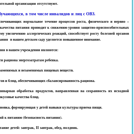
ательной организации отсутствуют.
учающихся, в том числе инвалидов и лиц с ОВЗ.
спечивающих нормальное течение процессов роста, физического и нервно –
е качества питания приводит к снижению уровня защитно-приспособительных
му увеличению аллергических реакций, способствует росту болезней органов
ания в нашем детском саду уделяется повышенное внимание.
ия в нашем учреждении являются:
ти рациона энергозатратам ребенка.
 заменимых и незаменимых пищевых веществ.
ов и блюд, обеспечивающих сбалансированность рациона.
инарная обработка продуктов, направленная на сохранность их исходной
вкусовые качества блюд.
новка, формирующая у детей навыки культуры приема пищи.
й к питанию (безопасность питания).
ание детей: завтрак, II завтрак, обед, полдник.