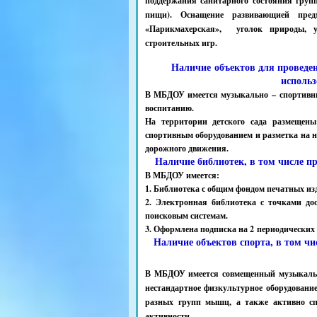
поддержания санитарного состояния груп
пищи). Оснащение развивающией пред
«Парикмахерская», уголок природы, у
строительных игр.
Наличие объектов для проведен
исполь
В МБДОУ имеется музыкально – спортивн
воспитанию.
На территории детского сада размеще
спортивным оборудованием и разметка на н
дорожного движения.
Наличие библиотек, в том числе п
В МБДОУ имеется:
1. Библиотека с общим фондом печатных и
2. Электронная библиотека с точками д
поисковым системам.
3. Оформлена подписка на 2 периодических
Наличие объектов спорта, в том ч
В МБДОУ имеется совмещенный музыкально
нестандартное физкультурное оборудование
разных групп мышц, а также активно спо
активности.