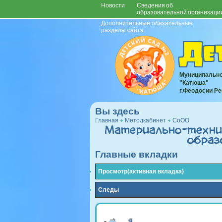
Новости
Сведения об
образовательной организаци
Дополнительные обязательные
разделы сайта
Де
Муниципально
"Катюша"
г.Феодосии Р
Вы здесь
Главная
Методкабинет
СoОО
Материально-техни
образ
Главные вкладки
Просмотр
(активная вкладка)
Следы