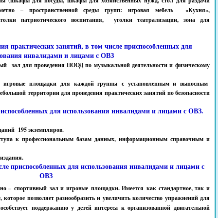
пы (шкафы для посуды, шкафы для хозяйственных нужд, стол для раздачи
метно – пространственной среды групп: игровая мебель «Кухня»,
голки патриотического воспитания, уголки театрализации, зона для
ия практических занятий, в том числе приспособленных для
зования инвалидами и лицами с ОВЗ
ый зал для проведения НООД по музыкальной деятельности и физическому
ны игровые площадки для каждой группы с установленным и выносным
ебольшой территории для проведения практических занятий по безопасности
риспособленных для использования инвалидами и лицами с ОВЗ.
зданий 195 экземпляров.
оступа к профессиональным базам данных, информационным справочным и
 издания.
исле приспособленных для использования инвалидами и лицами с
ОВЗ
 – спортивный зал и игровые площадки. Имеется как стандартное, так и
, которое позволяет разнообразить и увеличить количество упражнений для
собствует поддержанию у детей интереса к организованной двигательной