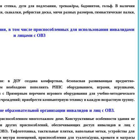
я стенка, дуги для подлезания, тренажёры, бадминтон, гольф. В наличии
и, скакалки, ребристая доска, мячи разных размеров, гимнастические палки,
ния, в том числе приспособленных для использования инвалидами
и лицами с ОВЗ
ния: в ДОУ создана комфортная, безопасная развивающая предметно-
м необходимо пополнить РППС оборудованием, играми, игрушками,
и с Примерным перечнем игрового оборудования для учебно-методического
учреждений; приобрести компьютерную технику в каждую возрастную группу.
ние образовательной организации инвалидов и лиц с ОВЗ.
риспособленном многоэтажном доме. Конструктивные особенности здания не
и других приспособлений, обеспечивающих доступ инвалидов и лиц с
ОВЗ). Тифлотехника, тактильные плитки, напольные метки, устройства для
и внутри помещений, приспособления для туалета/душа, кровати и матрасы