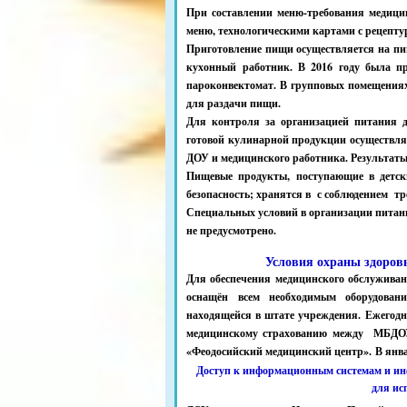
При составлении меню-требования медици
меню, технологическими картами с рецепту
Приготовление пищи осуществляется на пищ
кухонный работник. В 2016 году была пр
пароконвектомат. В групповых помещения
для раздачи пищи.
Для контроля за организацией питания 
готовой кулинарной продукции осуществляе
ДОУ и медицинского работника. Результат
Пищевые продукты, поступающие в детск
безопасность; хранятся в с соблюдением тр
Специальных условий в организации питани
не предусмотрено.
Условия охраны здоровь
Для обеспечения медицинского обслуживани
оснащён всем необходимым оборудован
находящейся в штате учреждения. Ежегод
медицинскому страхованию между МБДОУ
«Феодосийский медицинский центр». В янва
Доступ к информационным системам и ин
для ис