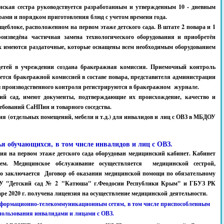
нская сестра руководствуется разработанным и утвержденным 10 - дневным
рами и порядком приготовления блюд с учетом времени года.
еблоке, расположенном на первом этаже детского сада. В штате 2 повара и 1
оизведёна частичная замена технологического оборудования и приобретён
х имеются раздаточные, которые оснащены всем необходимым оборудованием
детей в учреждении создана бракеражная комиссия. Приемочный контроль
тся бракеражной комиссией в составе повара, представителя администрации
ы производственного контроля регистрируются в бракеражном журнале.
ий сад, имеют документы, подтверждающие их происхождение, качество и
ебований СаНПин и товарного соседства.
я (отдельных помещений, мебели и т.д.) для инвалидов и лиц с ОВЗ в МБДОУ
я обучающихся, в том числе инвалидов и лиц с ОВЗ.
я на первом этаже детского сада оборудован медицинский кабинет. Кабинет
ием.
Медицинское обслуживание осуществляется медицинской сестрой,
но заключается Договор об оказании медицинской помощи по обязательному
 ''Детский сад № 2 "Катюша" г.Феодосии Республики Крым'' и ГБУЗ РК
ре 2020 г. получена лицензия на осуществление медицинской деятельности.
формационно-телекоммуникационным сетям, в том числе приспособленным
пользования инвалидами и лицами с ОВЗ.