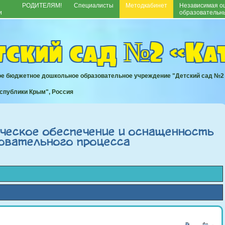
РОДИТЕЛЯМ!
Специалисты
Методкабинет
Независимая оц
и
образовательны
тский сад №2 «К
е бюджетное дошкольное образовательное учреждение "Детский сад №2
еспублики Крым", Россия
ческое обеспечение и оснащенность
овательного процесса