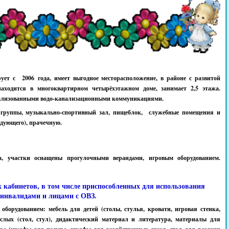
т с 2006 года, имеет выгодное месторасположение, в районе с развитой
находится в многоквартирном четырёхэтажном доме, занимает 2,5 этажа.
рализованными водо-канализационными коммуникациями.
группы, музыкально-спортивный зал, пищеблок, служебные помещения и
едующего), прачечную.
на, участки оснащены прогулочными верандами, игровым оборудованием.
 кабинетов, в том числе приспособленных для использования
инвалидами и лицами с ОВЗ.
орудованием: мебель для детей (столы, стулья, кровати, игровая стенка,
слых (стол, стул), дидактический материал и литература, материалы для