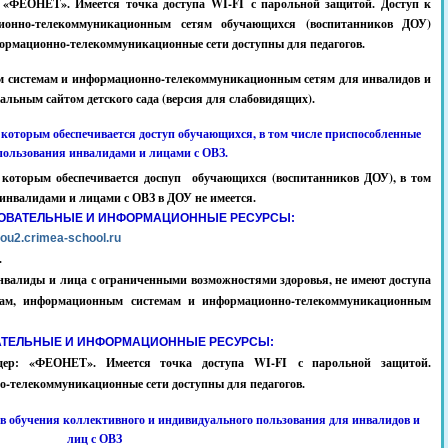
 «ФЕОНЕТ». Имеется точка доступа WI-FI с парольной защитой. Доступ к
онно-телекоммуникационным сетям обучающихся (воспитанников ДОУ)
рмационно-телекоммуникационные сети доступны для педагогов.
м системам и информационно-телекоммуникационным сетям для инвалидов и
альным сайтом детского сада (версия для слабовидящих).
 которым обеспечивается доступ обучающихся, в том числе приспособленные
пользования инвалидами и лицами с ОВЗ.
к которым обеспечивается доспуп обучающихся (воспитанников ДОУ), в том
инвалидами и лицами с ОВЗ в ДОУ не имеется.
ОВАТЕЛЬНЫЕ И ИНФОРМАЦИОННЫЕ РЕСУРСЫ:
dou2.crimea-school.ru
.
нвалиды и лица с ограниченными возможностями здоровья, не имеют доступа
ам, информационным системам и информационно-телекоммуникационным
АТЕЛЬНЫЕ И ИНФОРМАЦИОННЫЕ РЕСУРСЫ:
дер: «ФЕОНЕТ». Имеется точка доступа WI-FI с парольной защитой.
телекоммуникационные сети доступны для педагогов.
тв обучения коллективного и индивидуального пользования для инвалидов и
лиц с ОВЗ