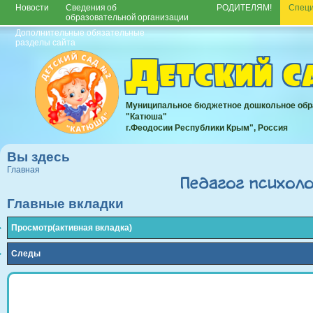
Новости
Сведения об
РОДИТЕЛЯМ!
Спец
образовательной организации
Дополнительные обязательные
разделы сайта
Детский 
Муниципальное бюджетное дошкольное обр
"Катюша"
г.Феодосии Республики Крым", Россия
Вы здесь
Главная
Педагог психол
Главные вкладки
Просмотр
(активная вкладка)
Следы