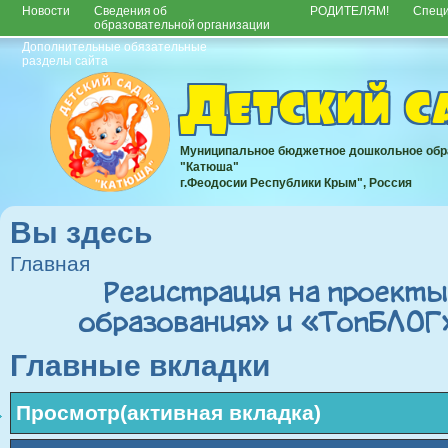
Новости
Сведения об
РОДИТЕЛЯМ!
Спец
образовательной организации
Дополнительные обязательные
разделы сайта
Детский 
Муниципальное бюджетное дошкольное обр
"Катюша"
г.Феодосии Республики Крым", Россия
Вы здесь
Главная
Регистрация на проект
образования» и «ТопБЛОГ»
Главные вкладки
Просмотр
(активная вкладка)