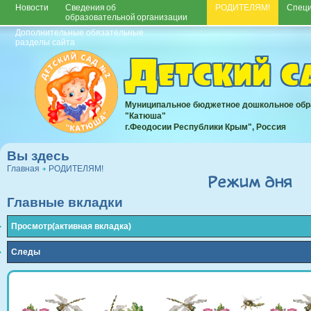
Новости
Сведения об
РОДИТЕЛЯМ!
Спец
образовательной организации
Дополнительные обязательные
разделы сайта
Детский 
Муниципальное бюджетное дошкольное обр
"Катюша"
г.Феодосии Республики Крым", Россия
Вы здесь
Главная
РОДИТЕЛЯМ!
Режим дня
Главные вкладки
Просмотр
(активная вкладка)
Следы