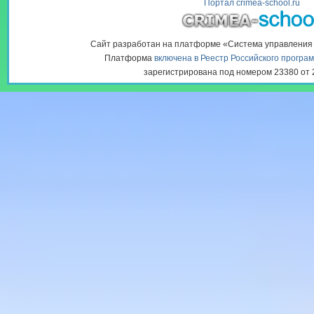
Портал crimea-school.ru
Сайт разработан на платформе «Система управлени
Платформа
включена в Реестр Российского програ
зарегистрирована под номером 23380 от 2