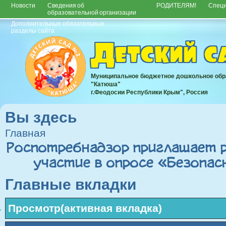
Новости
Сведения об
РОДИТЕЛЯМ!
Спец
образовательной организации
Дополнительные обязательные
разделы сайта
Детский 
Муниципальное бюджетное дошкольное обр
"Катюша"
г.Феодосии Республики Крым", Россия
Вы здесь
Главная
Роспотребнадзор приглашает 
участие в опросе «Безопас
Главные вкладки
Просмотр
(активная вкладка)