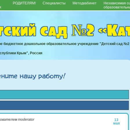
РОДИТЕЛЯМ!
Специалисты
Методкабинет
Независимая оц
и
образовательны
тский сад №2 «К
е бюджетное дошкольное образовательное учреждение "Детский сад №2
еспублики Крым", Россия
ените нашу работу!
зователем
moderator
13
мая