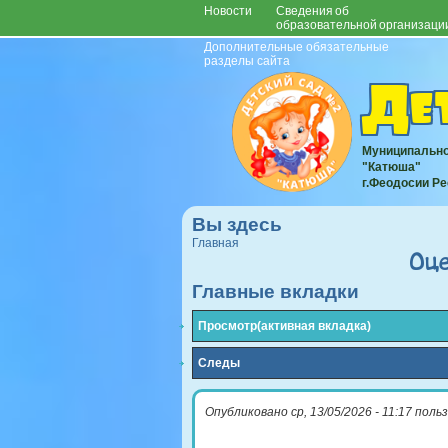
Новости
Сведения об
образовательной организаци
Дополнительные обязательные
разделы сайта
Де
Муниципально
"Катюша"
г.Феодосии Р
Вы здесь
Главная
Оц
Главные вкладки
Просмотр
(активная вкладка)
Следы
Опубликовано
ср, 13/05/2026 - 11:17
поль