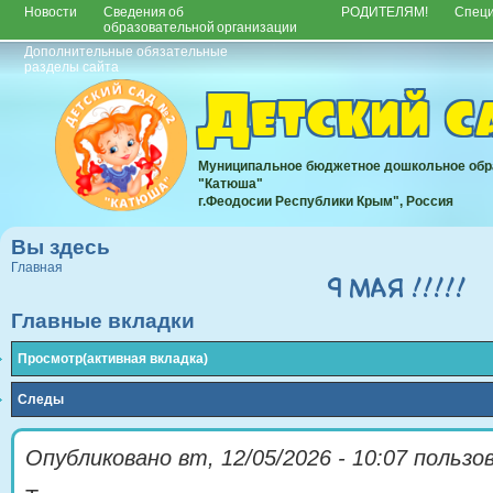
Новости
Сведения об
РОДИТЕЛЯМ!
Спец
образовательной организации
Дополнительные обязательные
разделы сайта
Детский 
Муниципальное бюджетное дошкольное обр
"Катюша"
г.Феодосии Республики Крым", Россия
Вы здесь
Главная
9 МАЯ !!!!!
Главные вкладки
Просмотр
(активная вкладка)
Следы
Опубликовано
вт, 12/05/2026 - 10:07
пользо