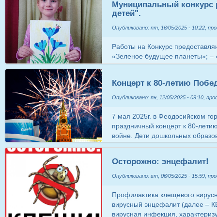
Муниципальный конкурс 
ростом. На информационно-спр
что наши двери всегда открыты для вас! ​​​​​​​ ​​​​​​​ ​​​​​​​ ​​​​​​​ ​​​​​​​ ​​​​​​​ ​​​​​​​ ​​​​​​​ ​​​​​​​ ​​​​​​​ ​​​​​​​ ​​
детей".
Рекомендации (https://
экспертныерекомендации.рф/main/
Опубликовано: пт, 16/05/2025 - 10:22, пр
разделе «Родительство и карье
события, связанные с мерами п
Работы на Конкурс предоставл
родителей, а также актуальная
«Зеленое будущее планеты»; –
возможностях для родителей, в
тропинке»; – «Мир воды». Пред
декретном отпуске и родителей
должны быть выполнены на бум
образование, личностный и карь
Концерт к 80-летию Побе
технике рисования (цветные ка
акварель, гуашь и т.д.). Ду
Опубликовано: пн, 12/05/2025 - 09:10, пр
Мишель (6 лет) Дёмина А
(6 лет) Козляк
7 мая 2025г. в Феодосийском го
праздничный концерт к 80-лети
войне. Дети дошкольных образо
сёл и посёлков округа танцевали
тех далёких военных лет. В конц
Осторожно: энцефалит!
сад, обучающиеся подготовите
глубокую благодарность музык
Опубликовано: вт, 06/05/2025 - 15:59, пр
Елене Викторовне и конечно н
танец с платками «Сударушка».
Профилактика клещевого вирус
вирусный энцефалит (далее – К
вирусная инфекция, характериз