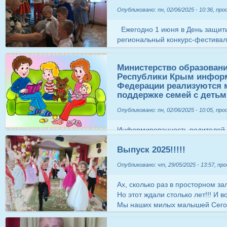
защите. День Защиты детей ста
Опубликовано: пн, 02/06/2025 - 10:36, пр
всех ребят нашего детского сада
сказочные герои ( Забияка и Па
Ежегодно 1 июня в День защит
первым летним днём, играл с де
региональный конкурс-фестиваль
Забияка загадывала загадки дет
"Звездочки Кафы"! Дети различн
дружбе, читали интересные стих
проявить себя в вокальном твор
Министерство образовани
игры. Праздник стал отличным 
звёздочки под чутким руководс
Республики Крым информ
периода в детском саду. Заряд 
завоевали призовое 1 место! Встречайте
Федерации реализуются
получили ребята на весь праздничный день! ​​​​​​​ ​​​​​​​ ​​
поддержке семей с детьм
Опубликовано: пн, 02/06/2025 - 10:05, пр
Информированность родителей 
семей с детьми способствует о
Выпуск 2025!!!!!
правах, льготах, возможностях,
значимость в части укрепления 
Опубликовано: чт, 29/05/2025 - 13:57, пр
традиционных ценностей, стиму
Российской Федерации совместн
Ах, сколько раз в просторном з
администраций муниципалитетов
Но этот ждали столько лет!!! И 
бизнес-компаний, заинтересова
Мы наших милых малышей Сегод
структур общества созданы уни
счастья им желаем! Дорогу шко
совмещения родительства с по
выпускники, желаем вам успехо