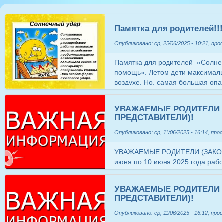
Памятка для родителей!!
Опубликовано: ср, 25/06/2025 - 10:21, пр
Памятка для родителей «Солнеч
помощь». Летом дети максимал
воздухе. Но, самая большая опа
перегрев организма, солнечные 
маленький ребёнок обладает м
УВАЖАЕМЫЕ РОДИТЕЛИ
и кожа его очень нежна. Для эт
ПРЕДСТАВИТЕЛИ)!
нахождения детей на солнце: 1
светлой, из легких натуральных 
Опубликовано: ср, 11/06/2025 - 16:14, пр
ребенка, должен быть головной 
соблюдать питьевой режим! 3. Н
УВАЖАЕМЫЕ РОДИТЕЛИ (ЗАКОН
улице в период агрессивного со
июня по 10 июня 2025 года раб
часов. 4. Если вы находитесь с
групп. Списки направленных де
наносите на кожу ребенка средс
на сайтах и доске объявлений 
УВАЖАЕМЫЕ РОДИТЕЛИ
каждые два часа. 5. Желательно
учреждений. В списках в колон
ПРЕДСТАВИТЕЛИ)!
солнечным зонтом. Тепловой и 
информация (№ учетной записи)
состояние, возникающие в резул
необходимо сверить номер в к
Опубликовано: ср, 11/06/2025 - 16:12, пр
Тепловой удар чаще всего прои
регистрационным номером учёта