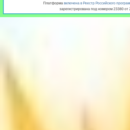
биоматериала и время из пред
Платформа
включена в Реестр Российского програ
Вами время необходимо прийти 
зарегистрирована под номером 23380 от 2
крови. При себе желательно им
другие медицинские документы 
прививках. (при наличии). ЖЕ