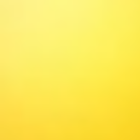
повседневной жизни. 2. Были о
родителей в вопросе ознакомле
движения и их соблюдению в жи
распространялись знания о пра
родителей. 3. Разработаны наг
развивающее воздействие и поз
формирование у детей знаний о 
воспитанию ответственности за 
других людей. Анализируя рабо
дорожной безопасности, можно с
систематизации мероприятий: 
уровень педагогической компет
дорожно-транспортного травмат
фундамент знаний правил дорож
регулировать своё поведение в 
чрезвычайными ситуациями; - У
знаний о методах и приёмах оз
дорожной безопасности. ​​​​​​​ ​​​​​​​ ​​​​​​​ ​​​​​​​ ​​​​​​​ ​​​​​​​