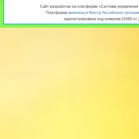
тематике. - Проведение досугов
Сайт разработан на платформе «Система управлени
стране дорожного движения»; С
Платформа
включена в Реестр Российского програ
знать, как по улице шагать». - 
зарегистрирована под номером 23380 от 2
Выставка работ : «Безопасность
всех нас!» Работа с родителями
дети!», «Засветись! Стань замет
передвижка: «Правила ПДД надо
грамотного пешехода», «Если в
правила безопасности», «Причи
травматизма». -Рекомендации д
движения», «Автокресло-детям»
воспитать примерное поведени
транспортом». Были организова
группах, посвященных началу уч
рассмотрены вопросы по профил
транспортного травматизма (па
безопасности и детских удержи
детей в автомобиле, о светоотр
Результатом проведения профи
стало то, что: 1. Дети получили
поведения на дороге, научилис
правилах дорожного движения в 