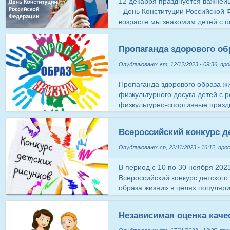
12 декабря празднуется важней
- День Конституции Российской
возрасте мы знакомим детей с
Конституции, воспитываем любов
государственным символам, пр
Пропаганда здорового об
знания, формируем правовую ку
праздничных мероприятий. В ст
Опубликовано: вт, 12/12/2023 - 09:36, пр
группах прошли мероприятия «1
России». Дети читали стихотвор
Пропаганда здорового образа жи
"С чего начинается Родина". По
физкультурного досуга детей с 
праздника и традициями. С деть
физкультурно-спортивные праздн
такое Родина?", поиграли в слов
оборудования родителями для з
Правила нашей группы". Дети по
активности ребёнка); физкультур
Всероссийский конкурс д
"Государство Можно и Нельзя". 
Семинары, лекции, беседы для 
для чего нужны законы в любо
болеющих детей». «Закаливание
Опубликовано: ср, 22/11/2023 - 16:12, пр
дома и в детском саду». «Профи
«Вредные привычки у родителей 
В период с 10 по 30 ноября 202
Анкетный тест-опрос родителей:
Всероссийский конкурс детского
бодрости». «О здоровье всерьёз
образа жизни» в целях популяр
детском саду: режим дня по воз
формирования эпидемиологичес
гимнастика; гимнастика после с
поколения. Мероприятие реализ
Независимая оценка каче
(солевая дорожка, воздушные в
стратегии «Санпросвет» федер
маслом, употребление в пищу лу
страны – безопасность для здо