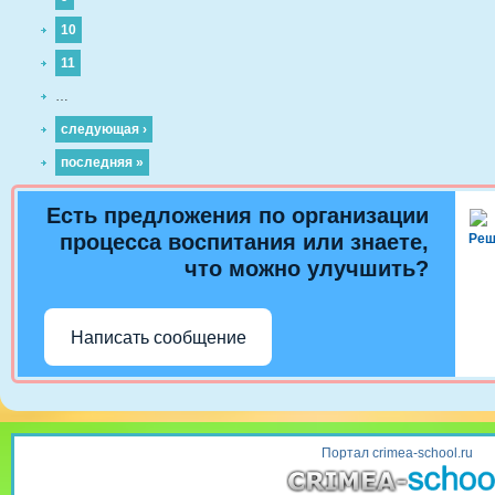
"Для чего нам светофор".Чтение
10
пешеход получил колеса». Кисел
«Спор на дороге», «Котенок и щ
11
сюжетно-ролевых и дидактически
…
- Дидактические:«Цветные автом
«Найди такую же картинку», «Д
следующая ›
машину из частей», «Что везет г
последняя »
внимательным», «Путешествие в
светофор» «Внимание дорога» 
Есть предложения по организации
светофора» «Четвертый лишний»
процесса воспитания или знаете,
нужный знак», «Поставь дорожны
Реш
«Пешеходы и водители». - Сю
что можно улучшить?
«Автобус», «Покатаем кукол», «
пешеходы», «Я шофер» «Строим
технического обслуживания», «А
Написать сообщение
Подвижные: «Найди свой гараж»
«Автобус», К своим знакам», «
и водители», «Путаница», «Сиг
проблемной ситуации: «Помоги 
по улице», «Почему Ушастик поп
Портал crimea-school.ru
ручку». «Как правильно нужно в
ездить на мотоцикле». - Просм