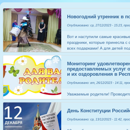
Новогодний утренник в п
Опубликовано: ср, 27/12/2023 - 15:23, пр
Вот и наступили самые красивые
праздники, которые принесла с 
всех подарками! А для детей по
"Фантазёры" 25 декабря 2023 го
проведен новогодний утренник «
Мониторинг удовлетворе
Атмосфера праздника царила в
предоставляемых услуг 
неделю, красиво украшенный за
и их оздоровления в Рес
костюмы, подарки, Дед Мороз, С
сказочных персонажей ожидали 
Опубликовано: вт, 26/12/2023 - 14:11, пр
окунули всех нас в сказку. Но
Уважаемые родители! Проводитс
заветных желаний, а для детей 
родителей! Предлагаем Вам оце
связано с предвкушением волше
услуг организациями отдыха дет
и Снегурочкой. Дети вместе с ни
День Конституции Россий
Крым. Оценить качество можно,
весёлых играх и хороводах. Мор
ссылке: https://forms.yandex.ru
подарки, врученные детям из рук самих Дед
Опубликовано: ср, 13/12/2023 - 11:42, пр
​​​​​​​ ​​​​​​​ ​​​​​​​ ​​​​​​​ ​​​​​​​ ​​​​​​​ ​​​​​​​ ​​​​​​​ ​​​​​​​ ​​​​​​​ ​​​​​​​ ​​​​​​​ ​​​​​​​ ​​​​​​​ ​​​​​​​ ​​​​​​​ ​​​​​​​ ​​​​​​​ ​​​​​​​ ​​​​​​​ ​​​​​​​ ​​​​​​​