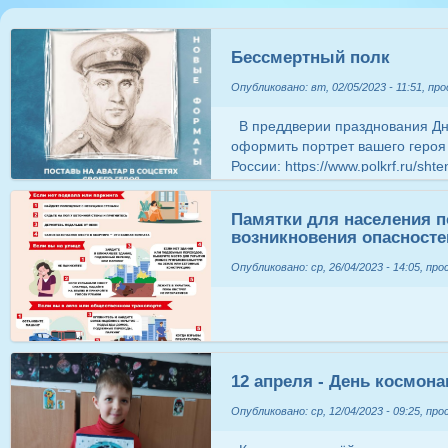
Бессмертный полк
Опубликовано: вт, 02/05/2023 - 11:51, пр
В преддверии празднования Дн
оформить портрет вашего героя
России: https://www.polkrf.ru/sh
Бессмертного полка в этом году
теперь можно разместить празд
Памятки для населения п
автомобиле или одежде. Обращ
возникновения опасносте
к Бессмертному полку-онлайн 
сайте polkrf.ru.
Опубликовано: ср, 26/04/2023 - 14:05, пр
​​​​​​​ ​​​
12 апреля - День космона
Опубликовано: ср, 12/04/2023 - 09:25, пр