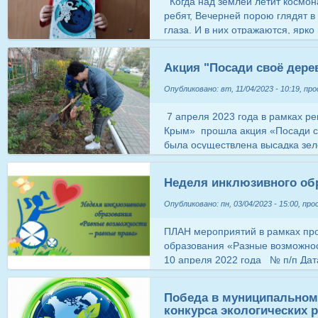
Когда над землёй летит космона
ребят, Вечерней порою глядят в
глаза. И в них отражаются, ярко 
полетят! 12 апреля в России от
ознаменование первого космичес
Акция "Посади своё дерев
году на корабле «Восток» отпра
космическим первопроходцем дл
Опубликовано: вт, 11/04/2023 - 10:19, пр
Космонавтики, как и любая важн
детском саду различными мероприятиями. ​​​​​​​ ​​​​​​​ ​
7 апреля 2023 года в рамках ре
Крым» прошла акция «Посади св
была осуществлена высадка зе
МБДОУ. В Акции участвовали: в
представители). Образовательн
Неделя инклюзивного об
проведения Акции Место Количе
Количество посаженных кустов 
Опубликовано: пн, 03/04/2023 - 15:00, пр
сад № 2 "Катюша" 07.04.2023 14.
куста Гибискус – 2 куста Сирень 
ПЛАН мероприятий в рамках пр
+79788188702 ​​​​​​​ ​​​​​​​ ​​​​​​​
образования «Разные возможнос
10 апреля 2022 года № п/п Да
1 03.04.2023 Понедельник «Кин
вершины», «Паралимпийцы» «В
Победа в муниципальном 
видеороликов, фильмов, мультф
конкурса экологических 
образования. 2 04.04.2023 Вто