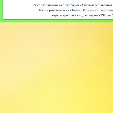
федерального значения, городск
Сайт разработан на платформе «Система управлени
делением, внутригородской рай
Платформа
включена в Реестр Российского програ
позитивных достижениях госуда
зарегистрирована под номером 23380 от 2
субъектов РФ и муниципальных
тенденции реализации федерал
проектов, будут размещаться
здесь https://rusregioninform.ru/c
regionov Формирование Федерал
субъектов РФ «Регионы Росси
содействует идее развития Росс
какие внешние давления, выявл
максимально учитывающих инте
страны. Источник: https://chero.rk